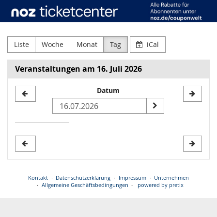
Neue
Zum
Haupt-
Osnabrücker
Inhalt
springen
Zeitung
Liste
Woche
Monat
Tag
iCal
GmbH
Veranstaltungen am 16. Juli 2026
&
Datum
Datum
Co.
zur
KG
Anzeige
auswählen
Kontakt
Datenschutzerklärung
Impressum
Unternehmen
Allgemeine Geschäftsbedingungen
powered by pretix