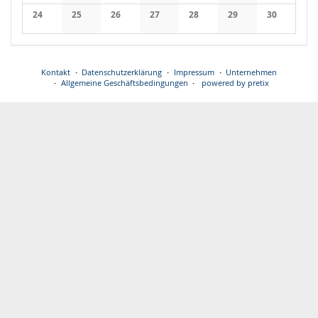
Keine Veranstaltungen
Keine Veranstaltungen
Keine Veranstaltungen
Keine Veranstaltungen
Keine Veranstaltungen
Keine Veranstaltung
Keine Veran
24
25
26
27
28
29
30
Keine Veranstaltungen
Keine Veranstaltungen
Keine Veranstaltungen
Keine Veranstaltungen
Keine Veranstaltungen
Keine Veranstaltung
Keine Veran
Kontakt
Datenschutzerklärung
Impressum
Unternehmen
Allgemeine Geschäftsbedingungen
powered by pretix