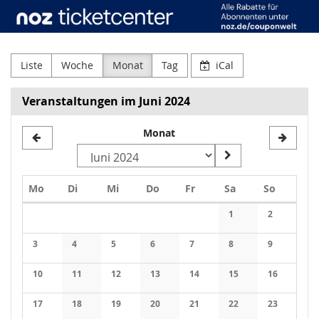
Neue
Zum
Haupt-
Osnabrücker
Inhalt
springen
Zeitung
Liste
Woche
Monat
Tag
iCal
GmbH
Veranstaltungen im Juni 2024
&
Monat
Co.
KG
Montag
Dienstag
Mittwoch
Donnerstag
Freitag
Samstag
Sonntag
Mo
Di
Mi
Do
Fr
Sa
So
Kalender
1
2
Keine Veranstaltung
Keine Veran
3
4
5
6
7
8
9
Keine Veranstaltungen
Keine Veranstaltungen
Keine Veranstaltungen
Keine Veranstaltungen
Keine Veranstaltungen
Keine Veranstaltung
Keine Veran
10
11
12
13
14
15
16
Keine Veranstaltungen
Keine Veranstaltungen
Keine Veranstaltungen
Keine Veranstaltungen
Keine Veranstaltungen
Keine Veranstaltung
Keine Veran
17
18
19
20
21
22
23