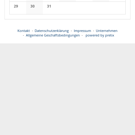
Keine Veranstaltungen
Keine Veranstaltungen
Keine Veranstaltungen
Keine Veranstaltungen
Keine Veranstaltungen
Keine Veranstaltung
Keine Veran
29
30
31
Keine Veranstaltungen
Keine Veranstaltungen
Keine Veranstaltungen
Kontakt
Datenschutzerklärung
Impressum
Unternehmen
Allgemeine Geschäftsbedingungen
powered by pretix