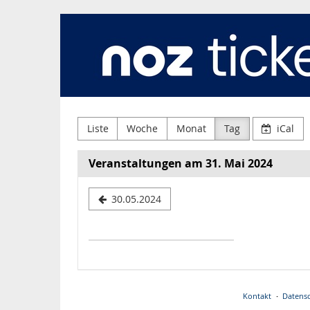
Neue
Zum
Haupt-
Osnabrücker
Inhalt
springen
Zeitung
GmbH
&
Liste
Woche
Monat
Tag
iCal
Co.
Veranstaltungen am 31. Mai 2024
KG
Datum
30.05.2024
zur
Anzeige
auswähle
Kontakt
Datensc